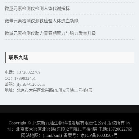
微量元素检测仪检测人体代谢指标
微量元素检测仪测铁检验人体造血功能
微量元素检测仪助力青春期智力与脑力发育升级
联系九陆
电话：13720022769
QQ：1789832451
邮箱：jlylsb@126.com
地址：北京市大兴区北兴路(东段)2号院11号楼4层
Copyright © 北京新九陆生物科技发展有限责任公司 版权所有 地
址：北京市大兴区北兴路(东段)2号院11号楼4层 电话:13720022769
网站地图：(
html
/
xml)
备案号：
京ICP备16003567号